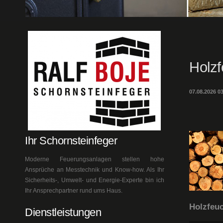
Holz
07.08.2026 0
Ihr Schornsteinfeger
Moderne Feuerungsanlagen stellen hohe
Ansprüche an Messtechnik und Know-how. Als Ihr
Sicherheits-, Umwelt- und Energie-Experte bin ich
Ihr Ansprechpartner rund ums Haus.
Holzfeuc
Dienstleistungen