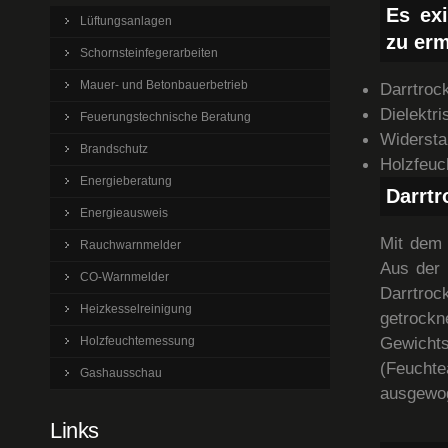
Es exi
Lüftungsanlagen
zu erm
Schornsteinfegerarbeiten
Mauer- und Betonbauerbetrieb
Darrtroc
Dielektr
Feuerungstechnische Beratung
Widersta
Brandschutz
Holzfeuc
Energieberatung
Darrt
Energieausweis
Mit dem 
Rauchwarnmelder
Aus der 
CO-Warnmelder
Darrtroc
Heizkesselreinigung
getroc
Gewicht
Holzfeuchtemessung
(Feucht
Gashausschau
ausgewo
Links