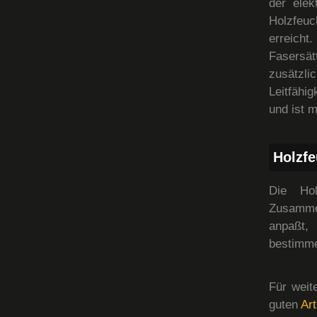
der elek
Holzfeuc
erreich
Fasersät
zusätzl
Leitfähig
und ist 
Holzfe
Die Hol
Zusamme
anpaßt,
bestimme
Für weit
guten
Art