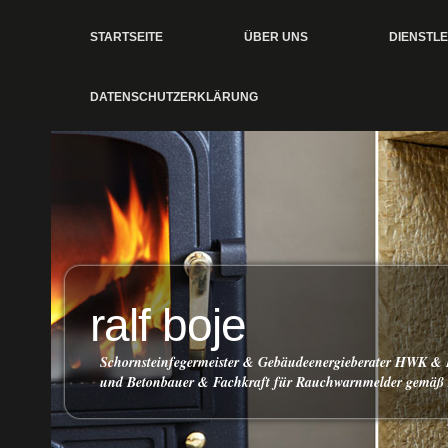
STARTSEITE
ÜBER UNS
DIENSTL
DATENSCHUTZERKLÄRUNG
ralf boje
Schornsteinfegermeister & Gebäudeenergieberater HWK & 
und Betonbauer & Fachkraft für Rauchwarnmelder gemäß