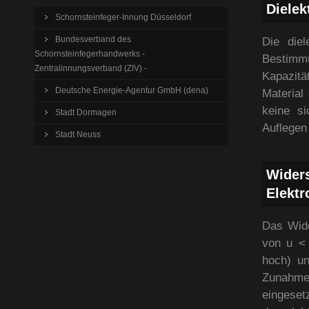
Dielek
Schornsteinfeger-Innung Düsseldorf
Bundesverband des
Die diel
Schornsteinfegerhandwerks -
Bestimm
Zentralinnungsverband (ZIV) -
Kapazitä
Deutsche Energie-Agentur GmbH (dena)
Material
keine s
Stadt Dormagen
Auflegen
Stadt Neuss
Wider
Elektr
Das Wide
von u < 
hoch) un
Zunahme
eingeset